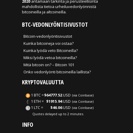
2020
antamaan tarkinta ja perusteellisinta
mahdollista tietoa urheiluvedonlyönnistä
bitcoineilla ja altcoineilla.
BTC-VEDONLYÖNTISIVUSTOT
Bitcoin-vedonlyöntisivustot
Kuinka bitcoineja voi ostaa?
Kuinka lyödä veto Bitcoineilla?
Miksi lyödä vetoa bitcoineilla?
Mitä bitcoin on? – Bitcoin 101
Onko vedonlyönti bitcoineilla laillista?
KRYPTOVALUUTTA
1 BTC =
$64777.52
USD
(via
Coinbase
)
1 ETH =
$1915.94
USD
(via
Coinbase
)
1 LTC =
$46.06
USD
(via
Coinbase
)
Quotes delayed up to 2 minutes.
INFO