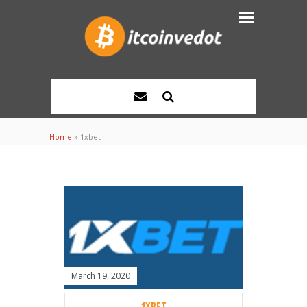
Home
»
1xbet
March 19, 2020
1XBET