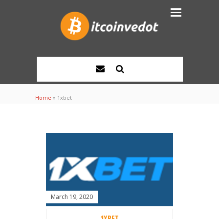
Home
»
1xbet
March 19, 2020
1XBET