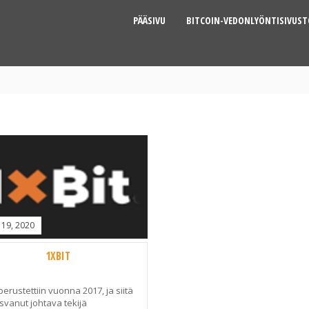
PÄÄSIVU
BITCOIN-VEDONLYÖNTISIVUS
 19, 2020
1XBIT
perustettiin vuonna 2017, ja siitä
svanut johtava tekijä