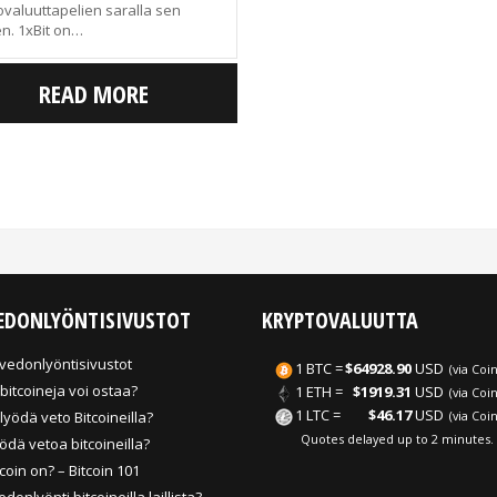
ovaluuttapelien saralla sen
en. 1xBit on…
READ MORE
EDONLYÖNTISIVUSTOT
KRYPTOVALUUTTA
-vedonlyöntisivustot
1 BTC =
$64928.90
USD
(via
Coi
bitcoineja voi ostaa?
1 ETH =
$1919.31
USD
(via
Coi
1 LTC =
$46.17
USD
lyödä veto Bitcoineilla?
(via
Coi
Quotes delayed up to 2 minutes.
yödä vetoa bitcoineilla?
tcoin on? – Bitcoin 101