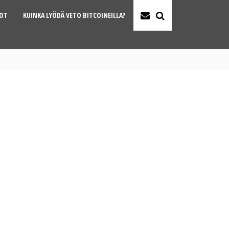
TOT
KUINKA LYÖDÄ VETO BITCOINEILLA?