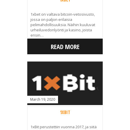
1xbet on valtava bitcoin-vetosivusto,
jossa on paljon erilaisia
pelimahdollisuuksia. Näihin kuuluvat
urheiluvedonlyönti ja kasino, joista
ensin…
READ MORE
March 19, 2020
1XBIT
1xBit perustettiin vuonna 2017, ja siitä