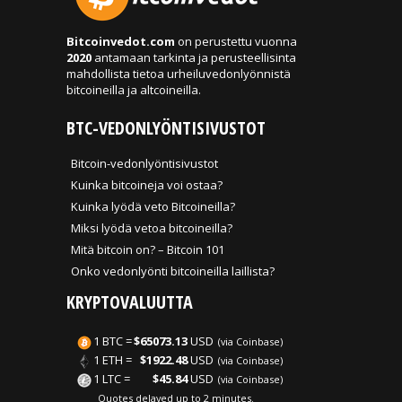
Bitcoinvedot.com
on perustettu vuonna
2020
antamaan tarkinta ja perusteellisinta
mahdollista tietoa urheiluvedonlyönnistä
bitcoineilla ja altcoineilla.
BTC-VEDONLYÖNTISIVUSTOT
Bitcoin-vedonlyöntisivustot
Kuinka bitcoineja voi ostaa?
Kuinka lyödä veto Bitcoineilla?
Miksi lyödä vetoa bitcoineilla?
Mitä bitcoin on? – Bitcoin 101
Onko vedonlyönti bitcoineilla laillista?
KRYPTOVALUUTTA
1 BTC =
$65073.13
USD
(via
Coinbase
)
1 ETH =
$1922.48
USD
(via
Coinbase
)
1 LTC =
$45.84
USD
(via
Coinbase
)
Quotes delayed up to 2 minutes.