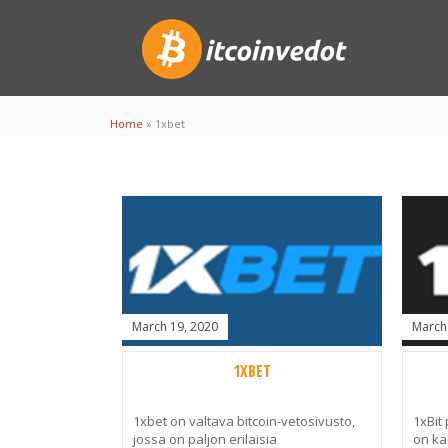
Home
»
1xbet
March 19, 2020
March
1XBET
1xbet on valtava bitcoin-vetosivusto,
1xBit 
jossa on paljon erilaisia
on ka