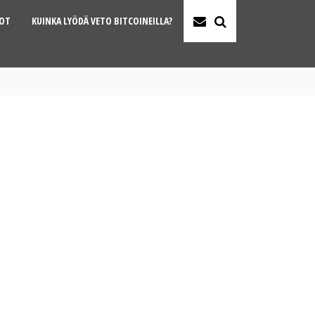
TOT
KUINKA LYÖDÄ VETO BITCOINEILLA?