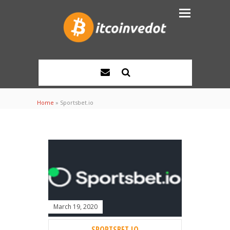
Home
»
Sportsbet.io
March 19, 2020
SPORTSBET.IO