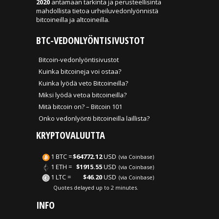
2020
antamaan tarkinta ja perusteellisinta
mahdollista tietoa urheiluvedonlyönnistä
bitcoineilla ja altcoineilla.
BTC-VEDONLYÖNTISIVUSTOT
Bitcoin-vedonlyöntisivustot
Kuinka bitcoineja voi ostaa?
Kuinka lyödä veto Bitcoineilla?
Miksi lyödä vetoa bitcoineilla?
Mitä bitcoin on? – Bitcoin 101
Onko vedonlyönti bitcoineilla laillista?
KRYPTOVALUUTTA
1 BTC =
$64772.12
USD
(via
Coinbase
)
1 ETH =
$1915.55
USD
(via
Coinbase
)
1 LTC =
$46.20
USD
(via
Coinbase
)
Quotes delayed up to 2 minutes.
INFO