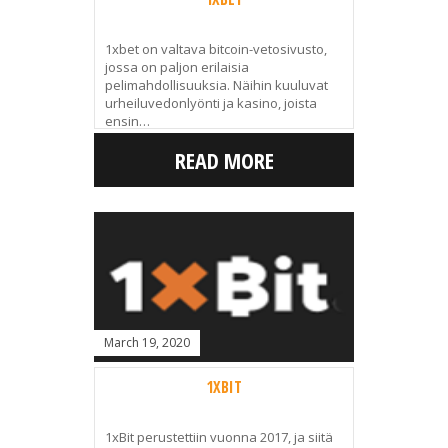
1xbet on valtava bitcoin-vetosivusto,
jossa on paljon erilaisia
pelimahdollisuuksia. Näihin kuuluvat
urheiluvedonlyönti ja kasino, joista
ensin…
READ MORE
March 19, 2020
1XBIT
1xBit perustettiin vuonna 2017, ja siitä