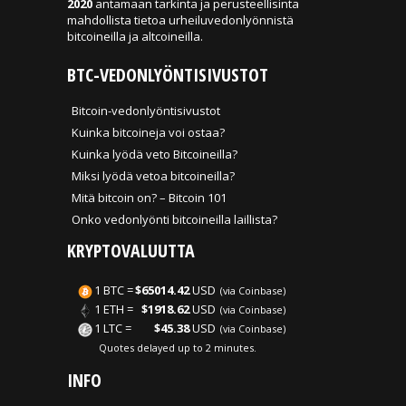
2020
antamaan tarkinta ja perusteellisinta
mahdollista tietoa urheiluvedonlyönnistä
bitcoineilla ja altcoineilla.
BTC-VEDONLYÖNTISIVUSTOT
Bitcoin-vedonlyöntisivustot
Kuinka bitcoineja voi ostaa?
Kuinka lyödä veto Bitcoineilla?
Miksi lyödä vetoa bitcoineilla?
Mitä bitcoin on? – Bitcoin 101
Onko vedonlyönti bitcoineilla laillista?
KRYPTOVALUUTTA
1 BTC =
$65014.42
USD
(via
Coinbase
)
1 ETH =
$1918.62
USD
(via
Coinbase
)
1 LTC =
$45.38
USD
(via
Coinbase
)
Quotes delayed up to 2 minutes.
INFO