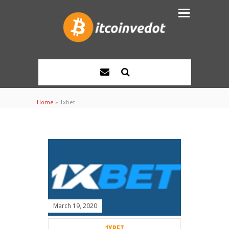
Home
»
1xbet
March 19, 2020
1XBET