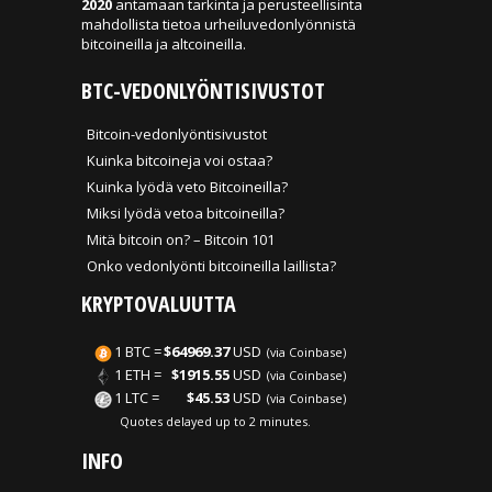
2020
antamaan tarkinta ja perusteellisinta
mahdollista tietoa urheiluvedonlyönnistä
bitcoineilla ja altcoineilla.
BTC-VEDONLYÖNTISIVUSTOT
Bitcoin-vedonlyöntisivustot
Kuinka bitcoineja voi ostaa?
Kuinka lyödä veto Bitcoineilla?
Miksi lyödä vetoa bitcoineilla?
Mitä bitcoin on? – Bitcoin 101
Onko vedonlyönti bitcoineilla laillista?
KRYPTOVALUUTTA
1 BTC =
$64969.37
USD
(via
Coinbase
)
1 ETH =
$1915.55
USD
(via
Coinbase
)
1 LTC =
$45.53
USD
(via
Coinbase
)
Quotes delayed up to 2 minutes.
INFO