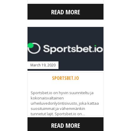
READ MORE
March 19, 2020
SPORTSBET.IO
Sportsbet.io on hyvin suunniteltu ja
kokonaisvaltainen
urheiluvedonlyöntisivusto, joka kattaa
suosituimmat ja vähemmänkin
tunnetut lajit. Sportsbet.io on…
READ MORE