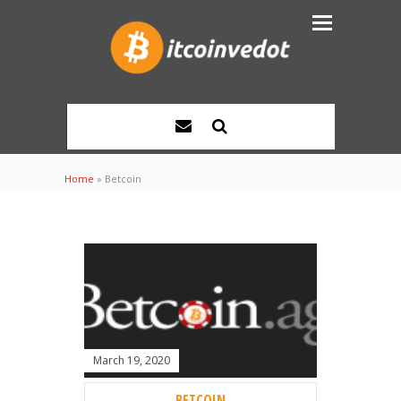
Home
»
Betcoin
March 19, 2020
BETCOIN