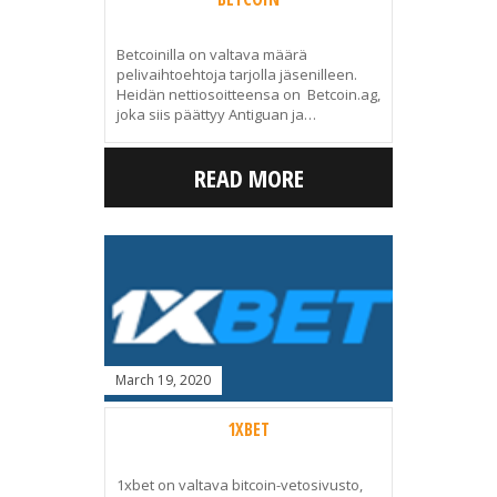
Betcoinilla on valtava määrä
pelivaihtoehtoja tarjolla jäsenilleen.
Heidän nettiosoitteensa on Betcoin.ag,
joka siis päättyy Antiguan ja…
READ MORE
March 19, 2020
1XBET
1xbet on valtava bitcoin-vetosivusto,