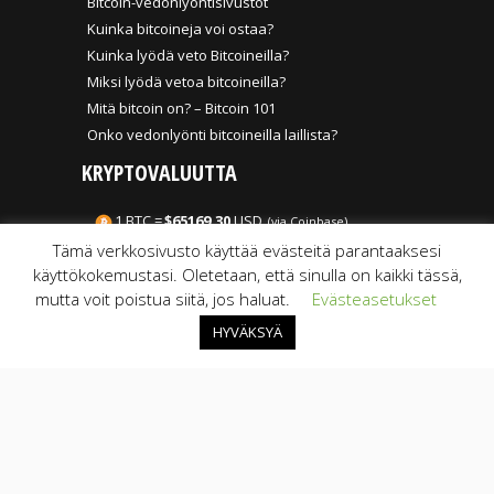
Bitcoin-vedonlyöntisivustot
Kuinka bitcoineja voi ostaa?
Kuinka lyödä veto Bitcoineilla?
Miksi lyödä vetoa bitcoineilla?
Mitä bitcoin on? – Bitcoin 101
Onko vedonlyönti bitcoineilla laillista?
KRYPTOVALUUTTA
1 BTC =
$65169.30
USD
(via
Coinbase
)
1 ETH =
$1926.59
USD
(via
Coinbase
)
Tämä verkkosivusto käyttää evästeitä parantaaksesi
1 LTC =
$45.73
USD
(via
Coinbase
)
käyttökokemustasi. Oletetaan, että sinulla on kaikki tässä,
Quotes delayed up to 2 minutes.
mutta voit poistua siitä, jos haluat.
Evästeasetukset
INFO
HYVÄKSYÄ
Tietoja meistä
Ota yhteyttä
Ehdot