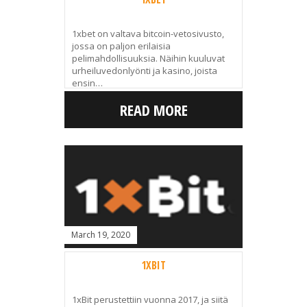
1xbet on valtava bitcoin-vetosivusto,
jossa on paljon erilaisia
pelimahdollisuuksia. Näihin kuuluvat
urheiluvedonlyönti ja kasino, joista
ensin…
READ MORE
March 19, 2020
1XBIT
1xBit perustettiin vuonna 2017, ja siitä