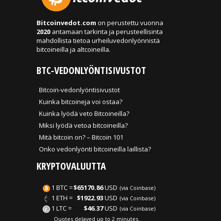
Bitcoinvedot.com
on perustettu vuonna
2020
antamaan tarkinta ja perusteellisinta
mahdollista tietoa urheiluvedonlyönnistä
bitcoineilla ja altcoineilla.
BTC-VEDONLYÖNTISIVUSTOT
Bitcoin-vedonlyöntisivustot
Kuinka bitcoineja voi ostaa?
Kuinka lyödä veto Bitcoineilla?
Miksi lyödä vetoa bitcoineilla?
Mitä bitcoin on? – Bitcoin 101
Onko vedonlyönti bitcoineilla laillista?
KRYPTOVALUUTTA
1 BTC =
$65170.86
USD
(via
Coinbase
)
1 ETH =
$1922.93
USD
(via
Coinbase
)
1 LTC =
$46.37
USD
(via
Coinbase
)
Quotes delayed up to 2 minutes.