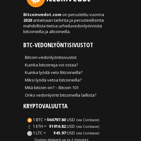
Bitcoinvedot.com
on perustettu vuonna
2020
antamaan tarkinta ja perusteellisinta
mahdollista tietoa urheiluvedonlyönnistä
bitcoineilla ja altcoineilla.
BTC-VEDONLYÖNTISIVUSTOT
Bitcoin-vedonlyöntisivustot
Kuinka bitcoineja voi ostaa?
Kuinka lyödä veto Bitcoineilla?
Miksi lyödä vetoa bitcoineilla?
Mitä bitcoin on? – Bitcoin 101
Onko vedonlyönti bitcoineilla laillista?
KRYPTOVALUUTTA
1 BTC =
$64797.80
USD
(via
Coinbase
)
1 ETH =
$1916.82
USD
(via
Coinbase
)
1 LTC =
$45.97
USD
(via
Coinbase
)
Quotes delayed up to 2 minutes.