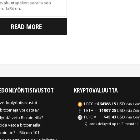
ovaluuttapelien saralla sen
en. 1xBit on…
READ MORE
EDONLYÖNTISIVUSTOT
KRYPTOVALUUTTA
-vedonlyöntisivustot
1 BTC =
$64388.15
USD
(via
Coi
bitcoineja voi ostaa?
1 ETH =
$1907.25
USD
(via
Coi
1 LTC =
$45.43
USD
lyödä veto Bitcoineilla?
(via
Coi
Quotes delayed up to 2 minutes.
yödä vetoa bitcoineilla?
tcoin on? – Bitcoin 101