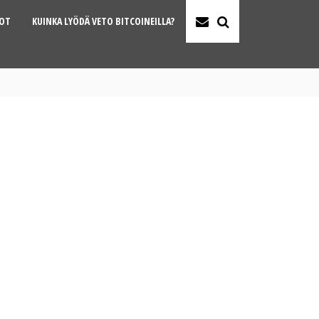
TOT
KUINKA LYÖDÄ VETO BITCOINEILLA?