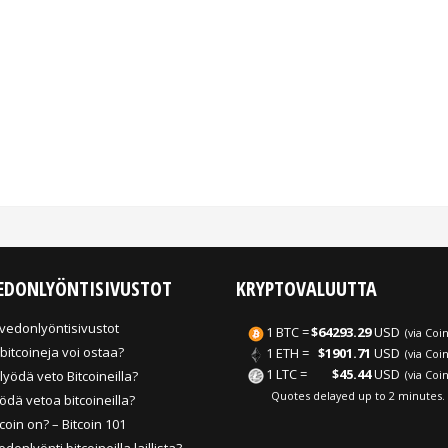
EDONLYÖNTISIVUSTOT
KRYPTOVALUUTTA
-vedonlyöntisivustot
1 BTC =
$64293.29
USD
(via
Coi
bitcoineja voi ostaa?
1 ETH =
$1901.71
USD
(via
Coi
1 LTC =
$45.44
USD
lyödä veto Bitcoineilla?
(via
Coi
Quotes delayed up to 2 minutes.
yödä vetoa bitcoineilla?
tcoin on? – Bitcoin 101