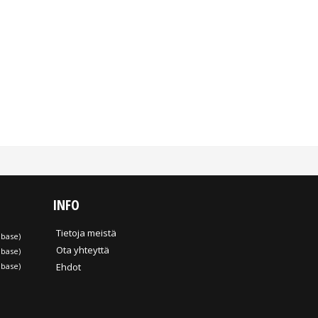
INFO
Tietoja meistä
nbase
)
Ota yhteyttä
nbase
)
nbase
)
Ehdot