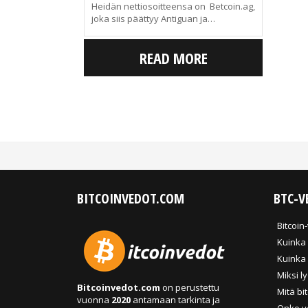
Heidän nettiosoitteensa on Betcoin.ag,
joka siis päättyy Antiguan ja…
READ MORE
BITCOINVEDOT.COM
BTC-V
Bitcoin
Kuinka 
Kuinka 
Miksi l
Bitcoinvedot.com
on perustettu
Mitä bi
vuonna
2020
antamaan tarkinta ja