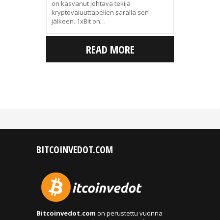
on kasvanut johtava tekijä
kryptovaluuttapelien saralla sen
jälkeen. 1xBit on…
READ MORE
BITCOINVEDOT.COM
Bitcoinvedot.com
on perustettu vuonna