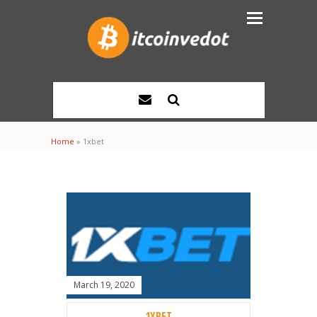
Home
»
1xbet
March 19, 2020
1XBET