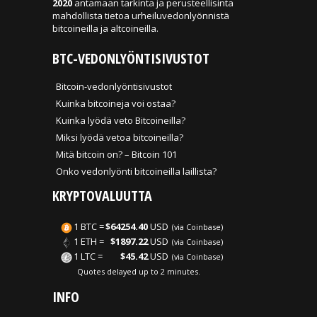
2020
antamaan tarkinta ja perusteellisinta
mahdollista tietoa urheiluvedonlyönnistä
bitcoineilla ja altcoineilla.
BTC-VEDONLYÖNTISIVUSTOT
Bitcoin-vedonlyöntisivustot
Kuinka bitcoineja voi ostaa?
Kuinka lyödä veto Bitcoineilla?
Miksi lyödä vetoa bitcoineilla?
Mitä bitcoin on? – Bitcoin 101
Onko vedonlyönti bitcoineilla laillista?
KRYPTOVALUUTTA
1 BTC =
$64254.40
USD
(via
Coinbase
)
1 ETH =
$1897.22
USD
(via
Coinbase
)
1 LTC =
$45.42
USD
(via
Coinbase
)
Quotes delayed up to 2 minutes.
INFO